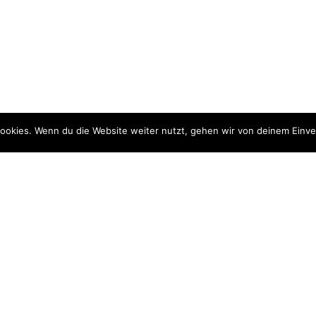
↓
ookies. Wenn du die Website weiter nutzt, gehen wir von deinem Einve
chniken Group Exhibition Bildhalle Zürich
→