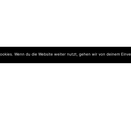
↓
ookies. Wenn du die Website weiter nutzt, gehen wir von deinem Einve
to
→