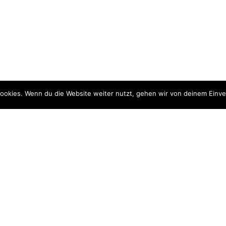
↓
ookies. Wenn du die Website weiter nutzt, gehen wir von deinem Einve