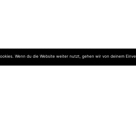
↓
ookies. Wenn du die Website weiter nutzt, gehen wir von deinem Einve